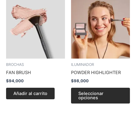
Es
pr
tie
múl
var
La
op
se
pu
BROCHAS
ILUMINADOR
ele
FAN BRUSH
POWDER HIGHLIGHTER
en
$
94,000
$
98,000
la
pá
Añadir al carrito
Seleccionar
opciones
de
pr