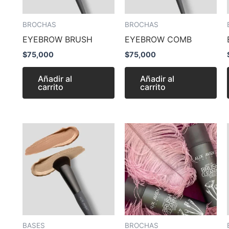
BROCHAS
BROCHAS
EYEBROW BRUSH
EYEBROW COMB
$
75,000
$
75,000
Añadir al
Añadir al
carrito
carrito
BASES
BROCHAS