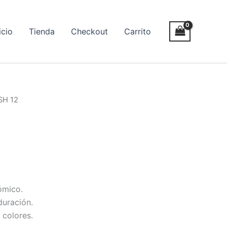
icio
Tienda
Checkout
Carrito
SH 12
ómico.
duración.
 colores.