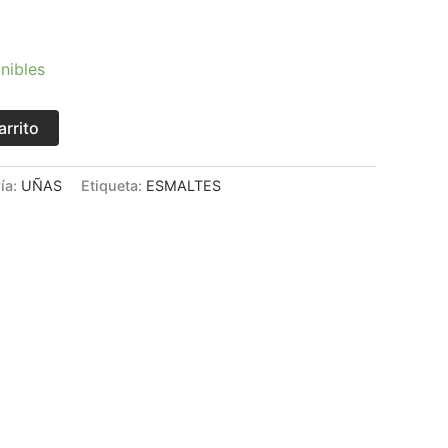
nibles
arrito
ía:
UÑAS
Etiqueta:
ESMALTES