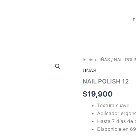
In
NAIL
Inicio
/
UÑAS
/ NAIL POLI
POLISH
UÑAS
12
cantidad
NAIL POLISH 12
$
19,900
Textura suave.
Aplicador ergon
Hasta 7 días de 
Disponible en 69