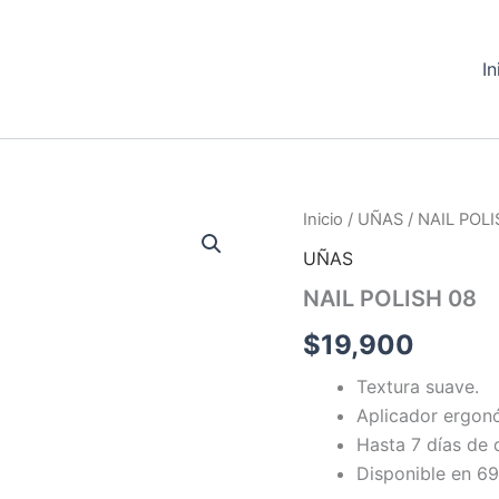
In
NAIL
Inicio
/
UÑAS
/ NAIL POLI
POLISH
UÑAS
08
cantidad
NAIL POLISH 08
$
19,900
Textura suave.
Aplicador ergon
Hasta 7 días de 
Disponible en 69