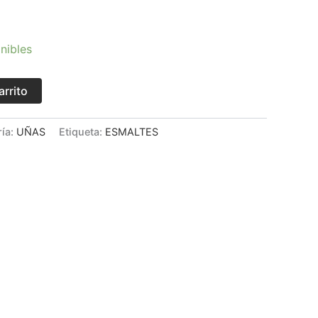
nibles
arrito
ría:
UÑAS
Etiqueta:
ESMALTES