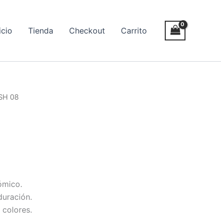
icio
Tienda
Checkout
Carrito
SH 08
ómico.
duración.
 colores.