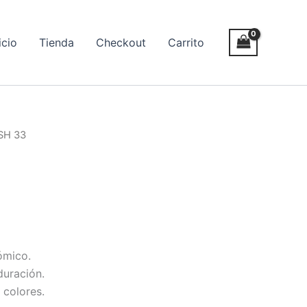
icio
Tienda
Checkout
Carrito
SH 33
ómico.
duración.
 colores.