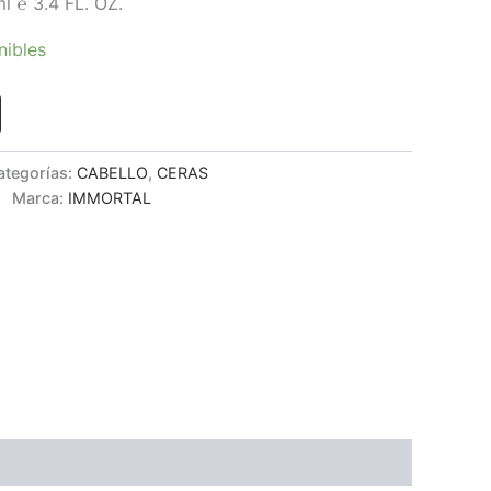
l ℮ 3.4 FL. OZ.
nibles
ategorías:
CABELLO
,
CERAS
Marca:
IMMORTAL