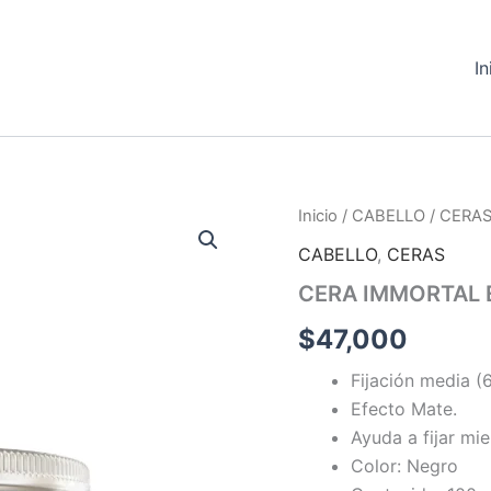
In
CERA
Inicio
/
CABELLO
/
CERA
IMMORTAL
CABELLO
,
CERAS
EXCLUSIVE
BLACK
CERA IMMORTAL 
cantidad
$
47,000
Fijación media (6
Efecto Mate.
Ayuda a fijar mie
Color: Negro